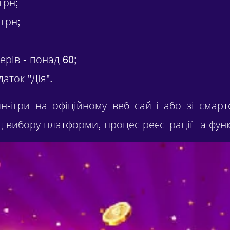
грн;
 грн;
ерів - понад 60;
аток "Дія".
н-ігри на офіційному веб сайті або зі сма
д вибору платформи, процес реєстрації та фу