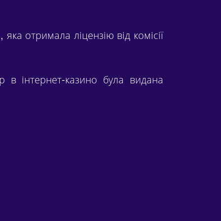
яка отримала ліцензію від комісії
ор в інтернет-казино була видана
;